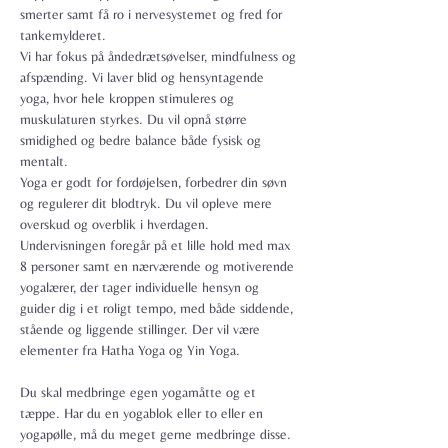
smerter samt få ro i nervesystemet og fred for 
tankemylderet.

Vi har fokus på åndedrætsøvelser, mindfulness og 
afspænding. Vi laver blid og hensyntagende 
yoga, hvor hele kroppen stimuleres og 
muskulaturen styrkes. Du vil opnå større 
smidighed og bedre balance både fysisk og 
mentalt.
Yoga er godt for fordøjelsen, forbedrer din søvn 
og regulerer dit blodtryk. Du vil opleve mere 
overskud og overblik i hverdagen.
Undervisningen foregår på et lille hold med max 
8 personer samt en nærværende og motiverende 
yogalærer, der tager individuelle hensyn og 
guider dig i et roligt tempo, med både siddende, 
stående og liggende stillinger. Der vil være 
elementer fra Hatha Yoga og Yin Yoga.

Du skal medbringe egen yogamåtte og et 
tæppe. Har du en yogablok eller to eller en 
yogapølle, må du meget gerne medbringe disse.