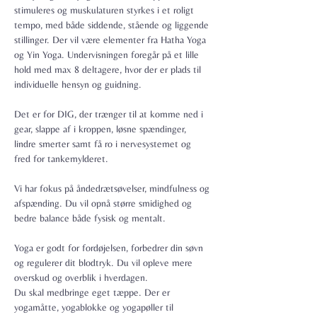
stimuleres og muskulaturen styrkes i et roligt 
tempo, med både siddende, stående og liggende 
stillinger. Der vil være elementer fra Hatha Yoga 
og Yin Yoga. Undervisningen foregår på et lille 
hold med max 8 deltagere, hvor der er plads til 
individuelle hensyn og guidning.

Det er for DIG, der trænger til at komme ned i 
gear, slappe af i kroppen, løsne spændinger, 
lindre smerter samt få ro i nervesystemet og 
fred for tankemylderet.

Vi har fokus på åndedrætsøvelser, mindfulness og 
afspænding. Du vil opnå større smidighed og 
bedre balance både fysisk og mentalt.

Yoga er godt for fordøjelsen, forbedrer din søvn 
og regulerer dit blodtryk. Du vil opleve mere 
overskud og overblik i hverdagen.
Du skal medbringe eget tæppe. Der er 
yogamåtte, yogablokke og yogapøller til 