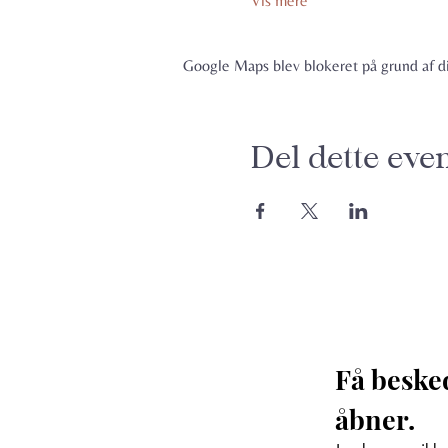
Vis mere
Google Maps blev blokeret på grund af din
Del dette eve
Få beske
åbner. 