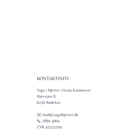
KONTAKTINFO
Yoga i Hjertet v/Lena Kammeyer
Hærvejen 8
6230 Rødekro
✉️ mail@yogaihjertet.dk
📞 2889 3004
CVR 43251104