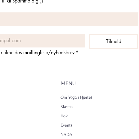
til at spamme dig ;)
Tilmeld
ne tilmeldes maillingliste/nyhedsbrev
*
MENU
Om Yoga i Hjertet
Skema
Hold
Events
NADA