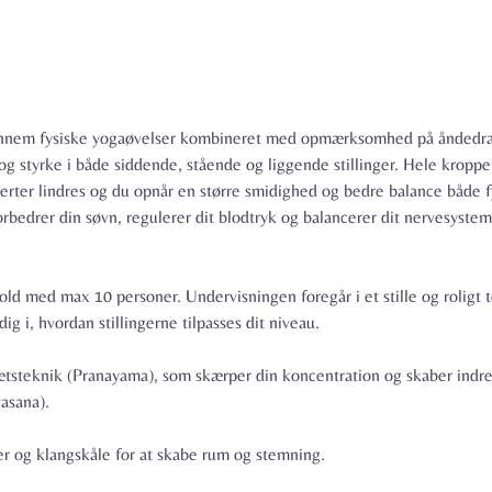
gennem fysiske yogaøvelser kombineret med opmærksomhed på åndedræ
 og styrke i både siddende, stående og liggende stillinger. Hele kropp
erter lindres og du opnår en større smidighed og bedre balance både f
forbedrer din søvn, regulerer dit blodtryk og balancerer dit nervesyste
hold med max 10 personer. Undervisningen foregår i et stille og roligt 
ig i, hvordan stillingerne tilpasses dit niveau.
ætsteknik (Pranayama), som skærper din koncentration og skaber indre 
asana).
ker og klangskåle for at skabe rum og stemning.