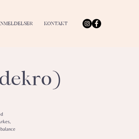
ANMELDELSER
KONTAKT
ødekro)
ed
yrkes,
 balance