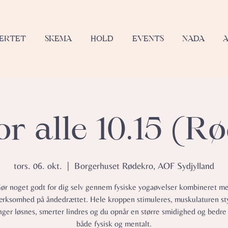
JERTET
SKEMA
HOLD
EVENTS
NADA
or alle 10.15 (R
tors. 06. okt.
  |  
Borgerhuset Rødekro, AOF Sydjylland
ør noget godt for dig selv gennem fysiske yogaøvelser kombineret m
ksomhed på åndedrættet. Hele kroppen stimuleres, muskulaturen st
ger løsnes, smerter lindres og du opnår en større smidighed og bedre
både fysisk og mentalt.