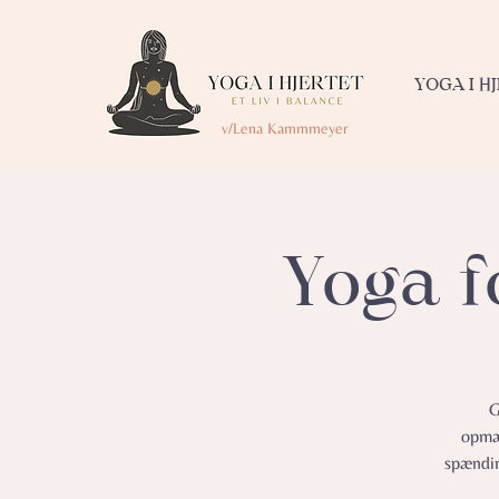
YOGA I H
v/Lena Kammmeyer
Yoga f
G
opmær
spændin