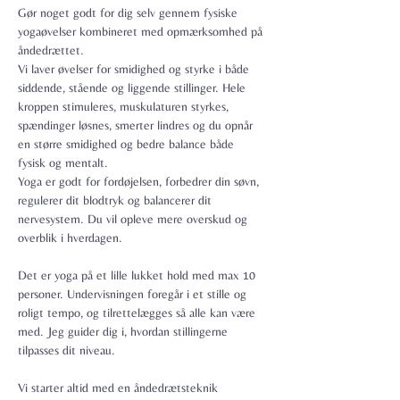
Gør noget godt for dig selv gennem fysiske 
yogaøvelser kombineret med opmærksomhed på 
åndedrættet.
Vi laver øvelser for smidighed og styrke i både 
siddende, stående og liggende stillinger. Hele 
kroppen stimuleres, muskulaturen styrkes, 
spændinger løsnes, smerter lindres og du opnår 
en større smidighed og bedre balance både 
fysisk og mentalt.
Yoga er godt for fordøjelsen, forbedrer din søvn, 
regulerer dit blodtryk og balancerer dit 
nervesystem. Du vil opleve mere overskud og 
overblik i hverdagen.
Det er yoga på et lille lukket hold med max 10 
personer. Undervisningen foregår i et stille og 
roligt tempo, og tilrettelægges så alle kan være 
med. Jeg guider dig i, hvordan stillingerne 
tilpasses dit niveau.
Vi starter altid med en åndedrætsteknik 