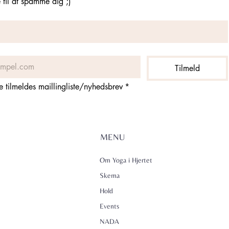
til at spamme dig ;)
Tilmeld
ne tilmeldes maillingliste/nyhedsbrev
*
MENU
Om Yoga i Hjertet
Skema
Hold
Events
NADA