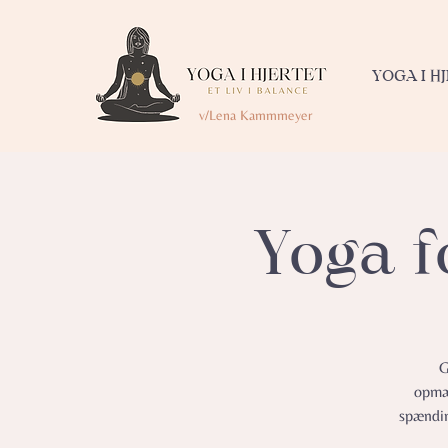
YOGA I H
v/Lena Kammmeyer
Yoga f
G
opmær
spændin