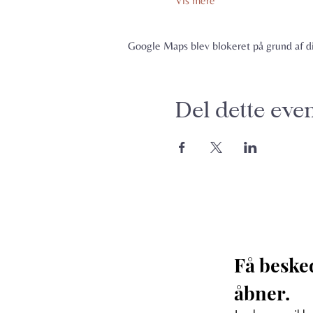
Vis mere
Google Maps blev blokeret på grund af din
Del dette eve
Få beske
åbner. 