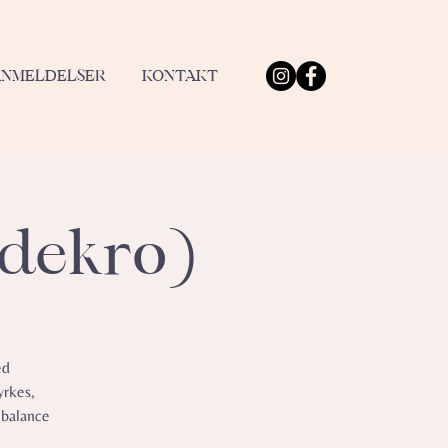
ANMELDELSER
KONTAKT
ødekro)
ed
yrkes,
 balance