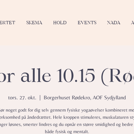
JERTET
SKEMA
HOLD
EVENTS
NADA
or alle 10.15 (R
tors. 27. okt.
  |  
Borgerhuset Rødekro, AOF Sydjylland
ør noget godt for dig selv gennem fysiske yogaøvelser kombineret m
ksomhed på åndedrættet. Hele kroppen stimuleres, muskulaturen st
ger løsnes, smerter lindres og du opnår en større smidighed og bedre
både fysisk og mentalt.