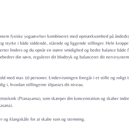
gennem fysiske yogaøvelser kombineret med opmærksomhed på åndedræ
 og styrke i både siddende, stående og liggende stillinger. Hele kropp
erter lindres og du opnår en større smidighed og bedre balance både f
forbedrer din søvn, regulerer dit blodtryk og balancerer dit nervesyste
hold med max 10 personer. Undervisningen foregår i et stille og roligt 
ig i, hvordan stillingerne tilpasses dit niveau.
ætsteknik (Pranayama), som skærper din koncentration og skaber indre 
asana).
ker og klangskåle for at skabe rum og stemning.