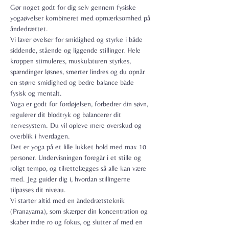
Gør noget godt for dig selv gennem fysiske 
yogaøvelser kombineret med opmærksomhed på 
åndedrættet.
Vi laver øvelser for smidighed og styrke i både 
siddende, stående og liggende stillinger. Hele 
kroppen stimuleres, muskulaturen styrkes, 
spændinger løsnes, smerter lindres og du opnår 
en større smidighed og bedre balance både 
fysisk og mentalt.
Yoga er godt for fordøjelsen, forbedrer din søvn, 
regulerer dit blodtryk og balancerer dit 
nervesystem. Du vil opleve mere overskud og 
overblik i hverdagen.
Det er yoga på et lille lukket hold med max 10 
personer. Undervisningen foregår i et stille og 
roligt tempo, og tilrettelægges så alle kan være 
med. Jeg guider dig i, hvordan stillingerne 
tilpasses dit niveau.
Vi starter altid med en åndedrætsteknik 
(Pranayama), som skærper din koncentration og 
skaber indre ro og fokus, og slutter af med en 